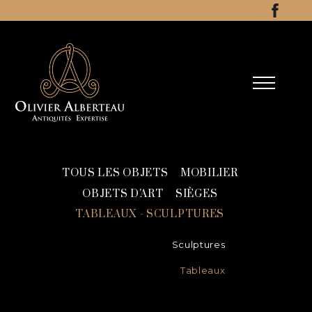
Aller au contenu
Facebo
TOUS LES OBJETS
MOBILIER
OBJETS D'ART
SIÈGES
TABLEAUX - SCULPTURES
Sculptures
Tableaux