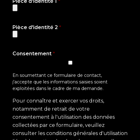
Pièce d'identité 1
*
Pièce d'identité 2
*
Types de fichiers acceptés : jpg, jpeg, pdf.
Consentement
*
Types de fichiers acceptés : jpg, jpeg, pdf.
En soumettant ce formulaire de contact,
j'accepte que les informations saisies soient
exploitées dans le cadre de ma demande.
Pour connaître et exercer vos droits,
notamment de retrait de votre
consentement à l'utilisation des données
collectées par ce formulaire, veuillez
consulter les conditions générales d'utilisation