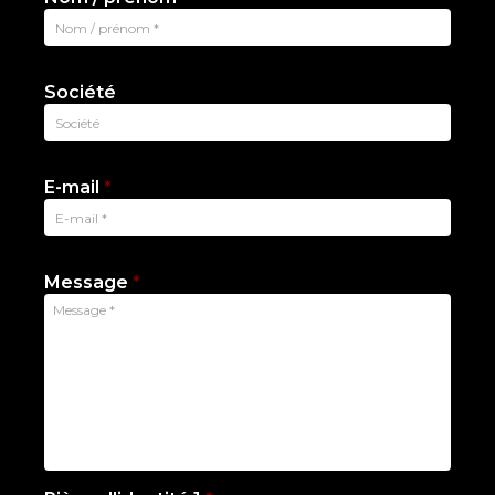
Société
E-mail
*
Message
*