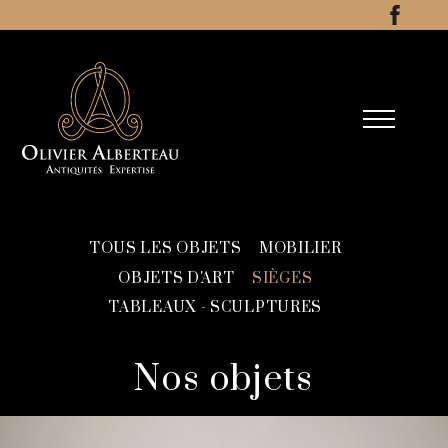
Aller au contenu
Facebo
TOUS LES OBJETS
MOBILIER
OBJETS D'ART
SIÈGES
TABLEAUX - SCULPTURES
Nos objets